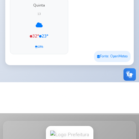
Quinta
13
32°
23°
18%
Fonte: OpenMeteo