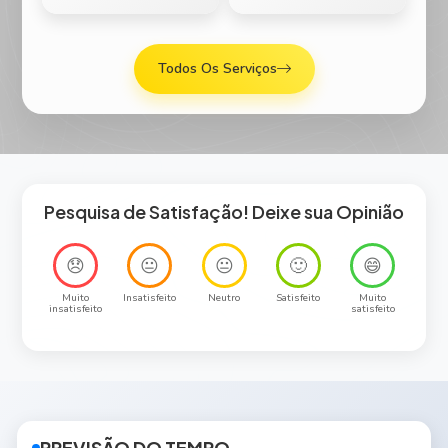
Todos Os Serviços
Pesquisa de Satisfação! Deixe sua Opinião
😞
😐
😐
🙂
😄
Muito
Insatisfeito
Neutro
Satisfeito
Muito
insatisfeito
satisfeito
PREVISÃO DO TEMPO