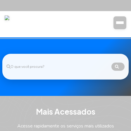
Transparência
Buscar
M
a
i
s
A
c
e
s
s
a
d
o
s
Acesse rapidamente os serviços mais utilizados