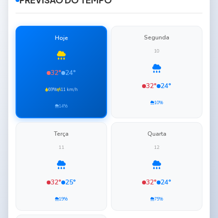
Segunda
Hoje
10
32°
24°
32°
24°
69%
11 km/h
10%
14%
Terça
Quarta
11
12
32°
25°
32°
24°
19%
75%